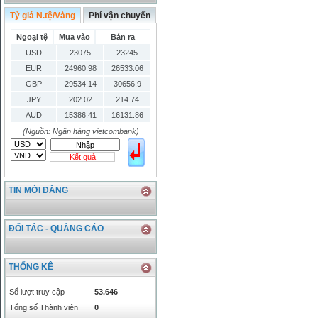
Tỷ giá N.tệ/Vàng
Phí vận chuyển
Ngoại tệ
Mua vào
Bán ra
USD
23075
23245
EUR
24960.98
26533.06
GBP
29534.14
30656.9
JPY
202.02
214.74
AUD
15386.41
16131.86
HKD
2906.04
3028.6
(Nguồn: Ngân hàng vietcombank)
SGD
16755.29
17427.08
Kết quả
THB
666.2
786.99
CAD
17223.74
18058.21
TIN MỚI ĐĂNG
CHF
23161.62
24283.77
DKK
0
3531.88
INR
0
340.14
ĐỐI TÁC - QUẢNG CÁO
KRW
18.01
21.12
KWD
0
79758.97
THỐNG KÊ
MYR
0
5808.39
NOK
0
2658.47
Số lượt truy cập
53.646
RMB
3272
1
Tổng số Thành viên
0