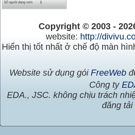
RUB
0
418.79
Số người đang xem
1
SAR
0
6457
SEK
0
2503.05
Copyright © 2003 - 20
website:
http://divivu.
Hiển thị tốt nhất ở chế độ màn hìn
Website sử dụng gói
FreeWeb
đư
Công ty
ED
EDA., JSC. không chịu trách nhiệ
đăng tải