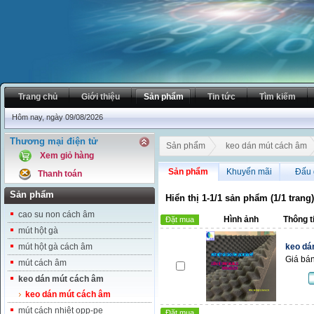
Trang chủ
Giới thiệu
Sản phẩm
Tin tức
Tìm kiếm
Hôm nay, ngày 09/08/2026
Thương mại điện tử
Sản phẩm
keo dán mút cách âm
Xem giỏ hàng
Sản phẩm
Khuyến mãi
Đấu 
Thanh toán
Sản phẩm
Hiển thị 1-1/1 sản phẩm (1/1 trang)
cao su non cách âm
Hình ảnh
Thông t
Đặt mua
mút hột gà
mút hột gà cách âm
keo dá
Giá bán
mút cách âm
keo dán mút cách âm
keo dán mút cách âm
mút cách nhiệt opp-pe
Đặt mua