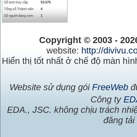
NOK
0
2658.47
Số lượt truy cập
53.575
RMB
3272
1
Tổng số Thành viên
0
RUB
0
418.79
Số người đang xem
1
SAR
0
6457
SEK
0
2503.05
Copyright © 2003 - 20
website:
http://divivu.
Hiển thị tốt nhất ở chế độ màn hìn
Website sử dụng gói
FreeWeb
đư
Công ty
ED
EDA., JSC. không chịu trách nhiệ
đăng tải