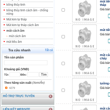
mút ti
bông thủy tinh
tháp
Giá bán
bông thủy tinh cách âm - chống
nóng
Mút kim tự tháp
Mút kim tự tháp cách âm
mút tiê
mút cách âm
Giá bán
mút cách âm
mút tiêu âm
Tra cứu nhanh
Tất cả
mút cá
Tên sản phẩm
cháy
Giá bán
Khoảng giá (VNĐ)
Từ:
Đến:
Theo hãng sản xuất
(Xem/Ẩn)
tường 
Giá bán
4279
HỖ TRỢ TRỰC TUYẾN
mút cá
LIÊN KẾT WEBSITE