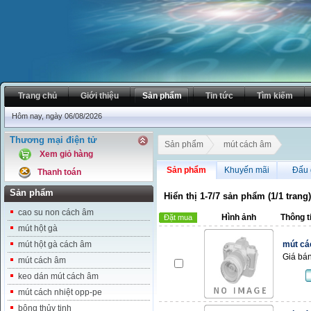
Trang chủ
Giới thiệu
Sản phẩm
Tin tức
Tìm kiếm
Hôm nay, ngày 06/08/2026
Thương mại điện tử
Sản phẩm
mút cách âm
Xem giỏ hàng
Sản phẩm
Khuyến mãi
Đấu 
Thanh toán
Sản phẩm
Hiển thị 1-7/7 sản phẩm (1/1 trang)
cao su non cách âm
Hình ảnh
Thông t
Đặt mua
mút hột gà
mút hột gà cách âm
mút cá
Giá bán
mút cách âm
keo dán mút cách âm
mút cách nhiệt opp-pe
bông thủy tinh