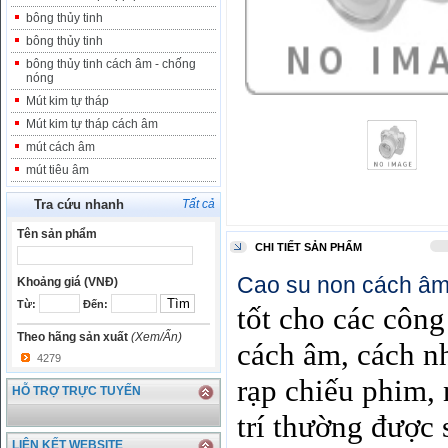
bông thủy tinh
bông thủy tinh
bông thủy tinh cách âm - chống
nóng
Mút kim tự tháp
Mút kim tự tháp cách âm
mút cách âm
mút tiêu âm
Tra cứu nhanh
Tất cả
Tên sản phẩm
CHI TIẾT SẢN PHẨM
Cao su non cách â
Khoảng giá (VNĐ)
Từ:
Đến:
tốt cho các công
Theo hãng sản xuất
(Xem/Ẩn)
cách âm, cách nh
4279
rạp chiếu phim,
HỖ TRỢ TRỰC TUYẾN
trí thường được 
LIÊN KẾT WEBSITE