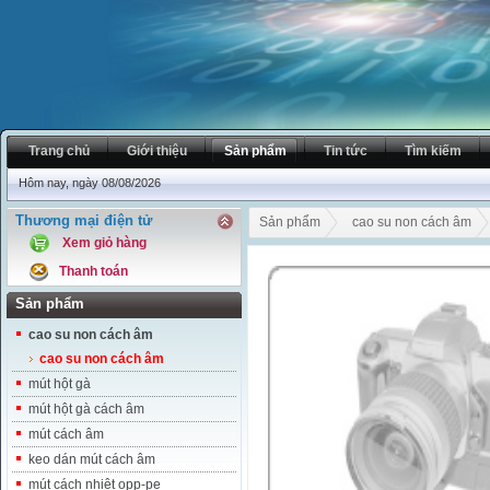
Trang chủ
Giới thiệu
Sản phẩm
Tin tức
Tìm kiếm
Hôm nay, ngày 08/08/2026
Thương mại điện tử
Sản phẩm
cao su non cách âm
Xem giỏ hàng
Thanh toán
Sản phẩm
cao su non cách âm
cao su non cách âm
mút hột gà
mút hột gà cách âm
mút cách âm
keo dán mút cách âm
mút cách nhiệt opp-pe