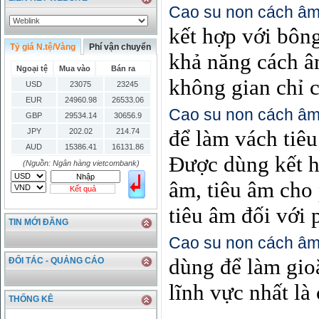
Cao su non cách â
kết hợp với bôn
Tỷ giá N.tệ/Vàng
Phí vận chuyển
khả năng cách â
Ngoại tệ
Mua vào
Bán ra
không gian chỉ 
USD
23075
23245
EUR
24960.98
26533.06
Cao su non cách â
GBP
29534.14
30656.9
để làm vách tiêu
JPY
202.02
214.74
AUD
15386.41
16131.86
Được dùng kết h
HKD
2906.04
3028.6
(Nguồn: Ngân hàng vietcombank)
SGD
16755.29
17427.08
âm, tiêu âm cho
Kết quả
THB
666.2
786.99
tiêu âm đối với
CAD
17223.74
18058.21
TIN MỚI ĐĂNG
CHF
23161.62
24283.77
Cao su non cách â
DKK
0
3531.88
INR
0
340.14
dùng để làm gio
ĐỐI TÁC - QUẢNG CÁO
KRW
18.01
21.12
lĩnh vực nhất là
KWD
0
79758.97
THỐNG KÊ
MYR
0
5808.39