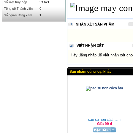
NOK
0
2658.47
Số lượt truy cập
53.621
RMB
3272
1
Tổng số Thành viên
0
RUB
0
418.79
Số người đang xem
1
SAR
0
6457
NHẬN XÉT SẢN PHẨM
SEK
0
2503.05
VIẾT NHẬN XÉT
Hãy đăng nhập để viết nhận xét ch
Sản phẩm cùng loại khác
cao su non cách âm
Giá: 99 đ